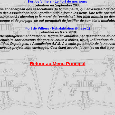
Fort de Villiers - Le Fort de nos jours
Situation en Septembre 2009
enné et hébergeait des associations. la Municipalité, qui envisageait de ré
on des associations et du gardien puis a fermé les lieux. Une telle opérat
visoirement à l'abandon et la merci de "vandales" -fort bien outillés au d
coupe et de perçage- ce qui permettait de justifier de son état d'insalubri
Fort de Villiers - Réhabilitation (Phase 1)
Situation en Mars 2018
té outrageusement détérioré, taggué et vandalisé par destructions et inc
endroits sont devenus dangereux -chute d'arbres, trous, infiltrations de r
ides. Depuis peu, l'Association A.F.S.V. a enfin pu obtenir de la nouvell
uveaux projets sont envisagés. Ceci étant acquis, la remise en état a pu
Retour au Menu Principal