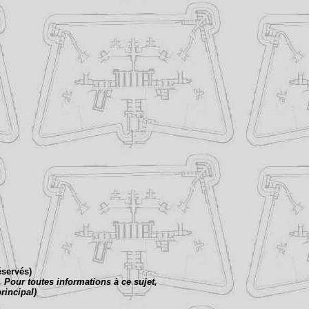
éservés)
 Pour toutes informations à ce sujet,
rincipal)