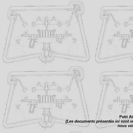
Petit A
(Les documents présentés ici sont vo
nous vou